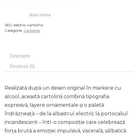
doar Ioana
SKU:
electric-cartolina
Categorie:
Cartoline
Descriere
Recenzii (0)
Realizată după un desen original în markere cu
alcool, această cartolină combină tipografia
expresivă, layere ornamentale și o paletă
îndrăzneață – de la albastrul electric la portocaliul
incandescent – într-o compoziție care celebrează
forța brută a emoției: impulsivă, viscerală, sălbatică.