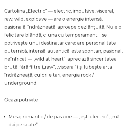
Cartolina „Electric” —
electric, impulsive, visceral,
raw, wild, explosive
— are o energie intensă,
pasională, îndrăzneață, aproape dezlănțuită. Nu e o
felicitare blândă, ci una cu temperament. I se
potrivește unui destinatar care: are personalitate
puternică, intensă, autentică, este spontan, pasional,
neînfricat — „wild at heart”, apreciază sinceritatea
brută, fără filtre („raw”, „visceral”) și Iubește arta
îndrăzneață, culorile tari, energia rock /
underground.
Ocazii potrivite
Mesaj romantic / de pasiune — „ești electric”, „mă
dai pe spate”