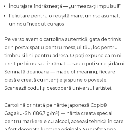
Încurajare îndrăzneață — „urmează-ți impulsul!”
Felicitare pentru o reușită mare, un risc asumat,
un nou început curajos
Pe verso avem o cartolină autentică, gata de trimis
prin poștă: spațiu pentru mesajul tău, loc pentru
timbru și linii pentru adresă. O poți expune ca mini-
print pe birou sau înrămat — sau o poți scrie și dărui.
Semnată
doarioana — made of meaning
, fiecare
piesă e creată cu intenție și spune o poveste.
Scanează codul și descoperă universul artistei.
Cartolină printată pe hârtie japoneză Copic®
Gagaku-Shi (186,7 g/m²) — hârtia creată special
pentru markerele cu alcool, aceeași tehnică în care
a fost desenată lucrarea originală. Suprafața fină,