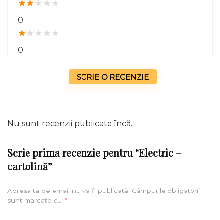
★
★
★
★
★
0
★
★
★
★
★
0
SCRIE O RECENZIE
Nu sunt recenzii publicate încă.
Scrie prima recenzie pentru “Electric –
cartolină”
Adresa ta de email nu va fi publicată.
Câmpurile obligatorii
sunt marcate cu
*