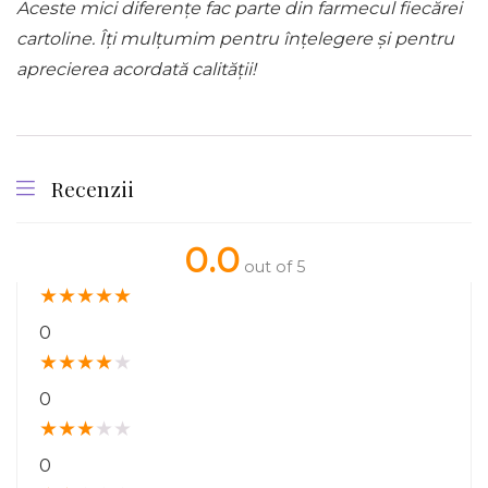
Aceste mici diferențe fac parte din farmecul fiecărei
cartoline. Îți mulțumim pentru înțelegere și pentru
aprecierea acordată calității!
Recenzii
0.0
out of 5
★
★
★
★
★
0
★
★
★
★
★
0
★
★
★
★
★
0