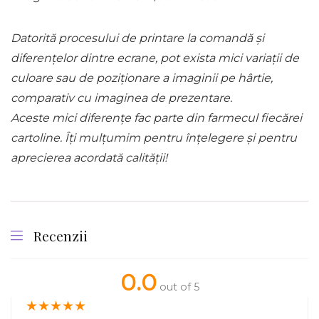
Datorită procesului de printare la comandă și
diferențelor dintre ecrane, pot exista mici variații de
culoare sau de poziționare a imaginii pe hârtie,
comparativ cu imaginea de prezentare.
Aceste mici diferențe fac parte din farmecul fiecărei
cartoline. Îți mulțumim pentru înțelegere și pentru
aprecierea acordată calității!
Recenzii
0.0
out of 5
★
★
★
★
★