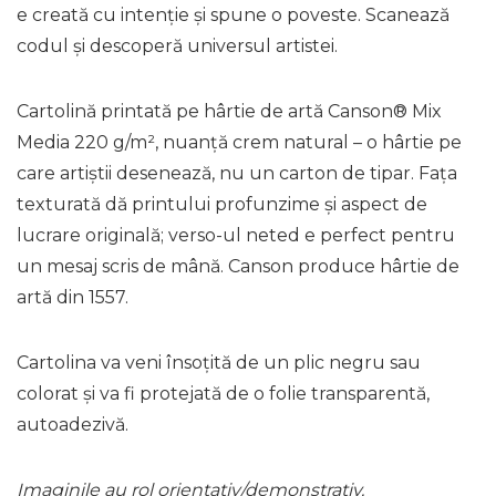
e creată cu intenție și spune o poveste. Scanează
codul și descoperă universul artistei.
Cartolină printată pe hârtie de artă Canson® Mix
Media 220 g/m², nuanță crem natural – o hârtie pe
care artiștii desenează, nu un carton de tipar. Fața
texturată dă printului profunzime și aspect de
lucrare originală; verso-ul neted e perfect pentru
un mesaj scris de mână. Canson produce hârtie de
artă din 1557.
Cartolina va veni însoțită de un plic negru sau
colorat și va fi protejată de o folie transparentă,
autoadezivă.
Imaginile au rol orientativ/demonstrativ.