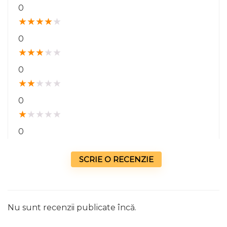
0
★
★
★
★
★
0
★
★
★
★
★
0
★
★
★
★
★
0
★
★
★
★
★
0
SCRIE O RECENZIE
Nu sunt recenzii publicate încă.