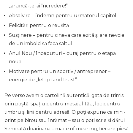
„aruncă-te, ai încredere!”
Absolvire – îndemn pentru următorul capitol
Felicitări pentru o reușită
Susținere – pentru cineva care ezită și are nevoie
de un imbold să facă saltul
Anul Nou / începuturi – curaj pentru o etapă
nouă
Motivare pentru un sportiv / antreprenor –
energie de „let go and trust”
Pe verso avem o cartolină autentică, gata de trimis
prin poștă: spațiu pentru mesajul tău, loc pentru
timbru și linii pentru adresă. O poți expune ca mini-
print pe birou sau înrămat – sau o poți scrie și dărui.
Semnată
doarioana – made of meaning
, fiecare piesă