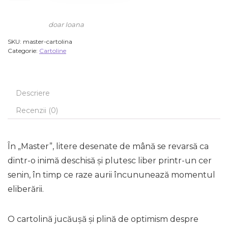
doar Ioana
SKU:
master-cartolina
Categorie:
Cartoline
Descriere
Recenzii (0)
În „Master”, litere desenate de mână se revarsă ca
dintr-o inimă deschisă și plutesc liber printr-un cer
senin, în timp ce raze aurii încununează momentul
eliberării.
O cartolină jucăușă și plină de optimism despre