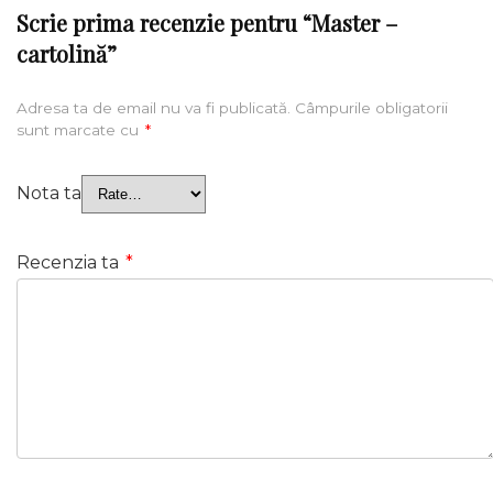
Scrie prima recenzie pentru “Master –
cartolină”
Adresa ta de email nu va fi publicată.
Câmpurile obligatorii
sunt marcate cu
*
Nota ta
Recenzia ta
*