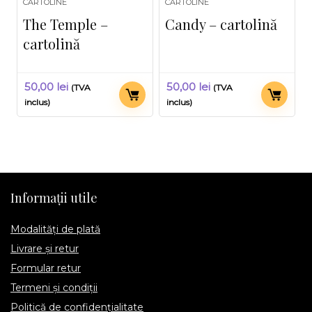
CARTOLINE
CARTOLINE
The Temple –
Candy – cartolină
cartolină
50,00
lei
50,00
lei
(TVA
(TVA
inclus)
inclus)
Informații utile
Modalități de plată
Livrare și retur
Formular retur
Termeni și condiții
Politică de confidențialitate