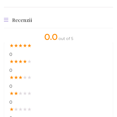
Recenzii
0.0
out of 5
★
★
★
★
★
0
★
★
★
★
★
0
★
★
★
★
★
0
★
★
★
★
★
0
★
★
★
★
★