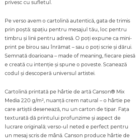
privesc cu sufletul.
Pe verso avem o cartolină autentică, gata de trimis
prin poștă: spațiu pentru mesajul tău, loc pentru
timbru și linii pentru adresă. O poți expune ca mini-
print pe birou sau înrămat – sau o poți scrie și dărui.
Semnată
doarioana – made of meaning
, fiecare piesă
e creată cu intenție și spune o poveste. Scanează
codul și descoperă universul artistei.
Cartolină printată pe hârtie de artă Canson® Mix
Media 220 g/m², nuanță crem natural – o hârtie pe
care artiștii desenează, nu un carton de tipar. Fața
texturată dă printului profunzime și aspect de
lucrare originală; verso-ul neted e perfect pentru
un mesaj scris de mână. Canson produce hârtie de