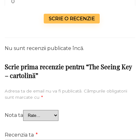
0
SCRIE O RECENZIE
Nu sunt recenzii publicate încă.
Scrie prima recenzie pentru “The Seeing Key
– cartolină”
Adresa ta de email nu va fi publicată.
Câmpurile obligatorii
sunt marcate cu
*
Nota ta
Recenzia ta
*