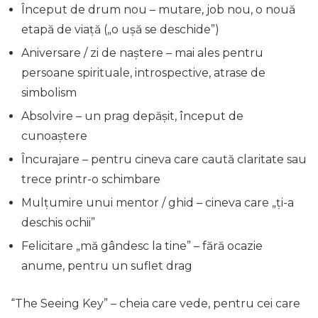
Început de drum nou – mutare, job nou, o nouă
etapă de viață („o ușă se deschide”)
Aniversare / zi de naștere – mai ales pentru
persoane spirituale, introspective, atrase de
simbolism
Absolvire – un prag depășit, început de
cunoaștere
Încurajare – pentru cineva care caută claritate sau
trece printr-o schimbare
Mulțumire unui mentor / ghid – cineva care „ți-a
deschis ochii”
Felicitare „mă gândesc la tine” – fără ocazie
anume, pentru un suflet drag
“The Seeing Key” – cheia care vede, pentru cei care